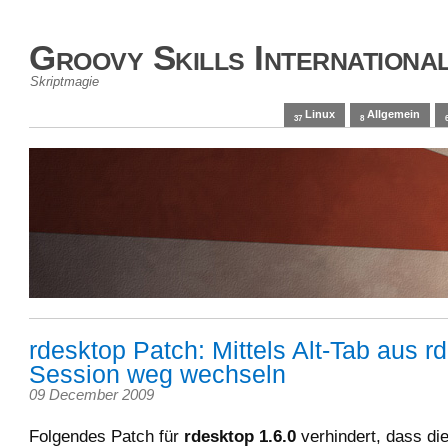
Groovy Skills Internationa
Skriptmagie
Linux
Allgemein
37
8
rdesktop Patch: Mittels Alt-Tab aus r
Session weg wechseln
09 December 2009
Folgendes Patch für
rdesktop 1.6.0
verhindert, dass di