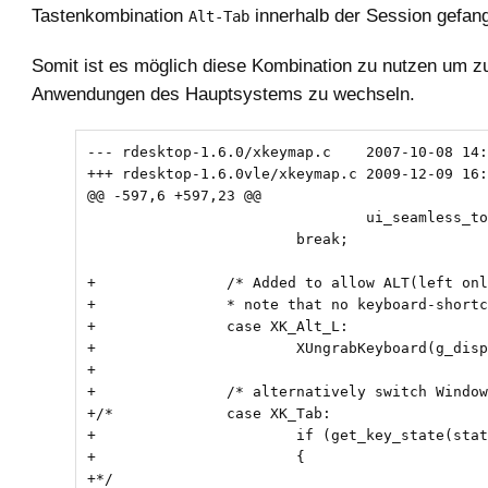
Tastenkombination
innerhalb der Session gefang
Alt-Tab
Somit ist es möglich diese Kombination zu nutzen um z
Anwendungen des Hauptsystems zu wechseln.
 				ui_seamless_toggle();

 			break;

+		/* Added to allow ALT(left only)+TAB with local machines' windows

+		* note that no keyboard-shortcut relying on ALT_L will work within the RDP-session! */

+		case XK_Alt_L:

+			XUngrabKeyboard(g_display, CurrentTime);

+

+		/* alternatively switch Windows on Alt-Tab-Tab */

+/*		case XK_Tab:

+			if (get_key_state(state, XK_Alt_L))

+			{

+*/
