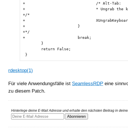
+				/* Alt-Tab:

+				* Ungrab the keyboard so that user can use Windows manager's hot keys */

+/*

+				XUngrabKeyboard(g_display, CurrentTime);

+			}

+*/

 	}

 	return False;

 }
rdesktop(1)
Für viele Anwendungsfälle ist
SeamlessRDP
eine sinnvo
zu diesem Patch.
Hinterlege deine E-Mail Adresse und erhalte den nächsten Beitrag in dein